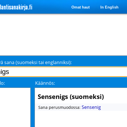
Omat haut
In English
ä sana (suomeksi tai englanniksi):
lo:
Käännös:
Sensenigs (suomeksi)
Sensenig
Sana perusmuodossa: