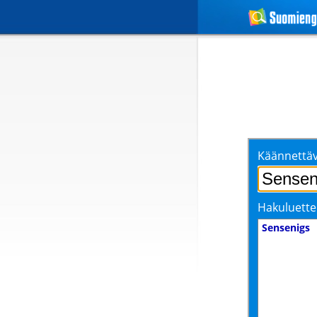
Käännettäv
Hakuluette
Sensenigs