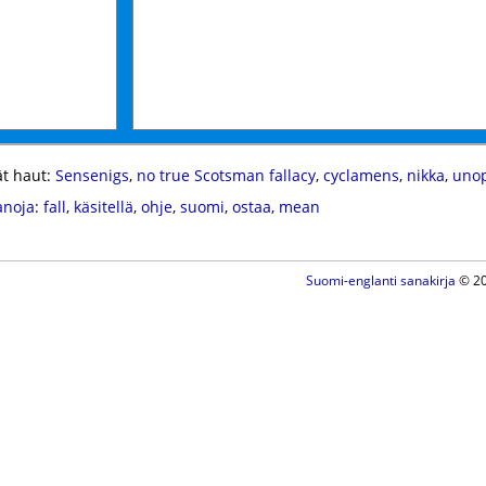
t haut:
Sensenigs
,
no true Scotsman fallacy
,
cyclamens
,
nikka
,
uno
anoja
:
fall
,
käsitellä
,
ohje
,
suomi
,
ostaa
,
mean
Suomi-englanti sanakirja
© 20