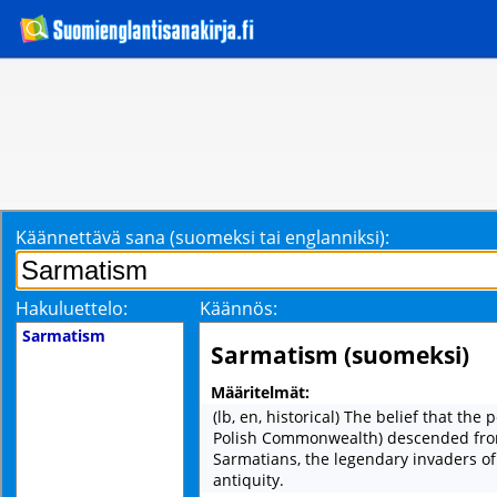
Käännettävä sana (suomeksi tai englanniksi):
Hakuluettelo:
Käännös:
Sarmatism
Sarmatism (suomeksi)
Määritelmät:
(lb, en, historical) The belief that the 
Polish Commonwealth) descended fro
Sarmatians, the legendary invaders of 
antiquity.