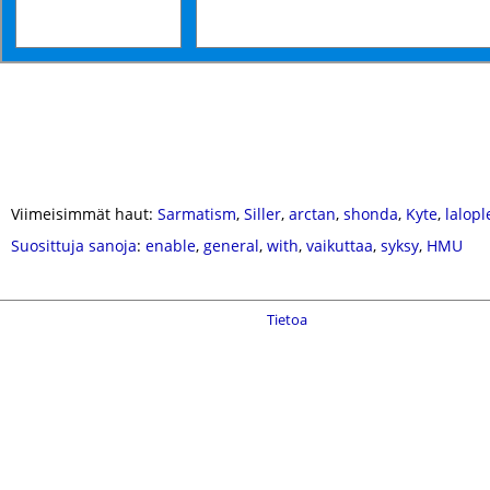
Viimeisimmät haut:
Sarmatism
,
Siller
,
arctan
,
shonda
,
Kyte
,
lalopl
Suosittuja sanoja
:
enable
,
general
,
with
,
vaikuttaa
,
syksy
,
HMU
Tietoa