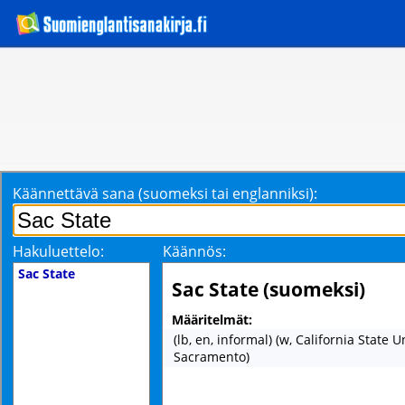
Käännettävä sana (suomeksi tai englanniksi):
Hakuluettelo:
Käännös:
Sac State
Sac State (suomeksi)
Määritelmät:
(lb, en, informal) (w, California State U
Sacramento)