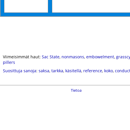
Viimeisimmät haut:
Sac State
,
nonmasons
,
embowelment
,
grassc
pillers
Suosittuja sanoja
:
saksa
,
tarkka
,
käsitellä
,
reference
,
koko
,
conduc
Tietoa