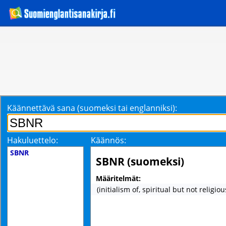
Käännettävä sana (suomeksi tai englanniksi):
Hakuluettelo:
Käännös:
SBNR
SBNR (suomeksi)
Määritelmät:
(initialism of, spiritual but not religio