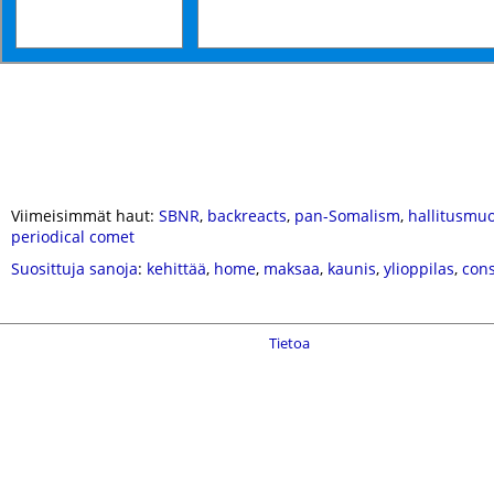
Viimeisimmät haut:
SBNR
,
backreacts
,
pan-Somalism
,
hallitusmu
periodical comet
Suosittuja sanoja
:
kehittää
,
home
,
maksaa
,
kaunis
,
ylioppilas
,
cons
Tietoa