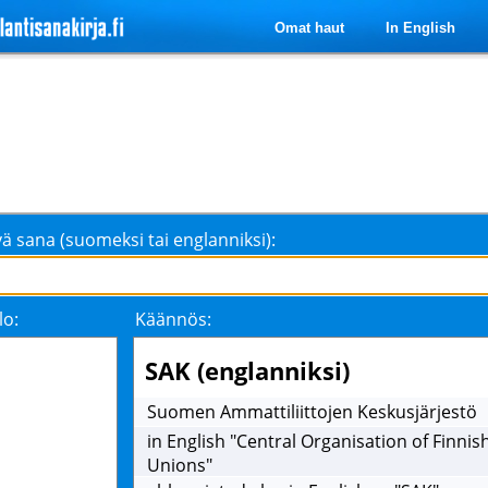
Omat haut
In English
ä sana (suomeksi tai englanniksi):
lo:
Käännös:
SAK (englanniksi)
Suomen Ammattiliittojen Keskusjärjestö
in English "Central Organisation of Finnis
Unions"