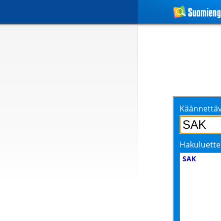
Käännettäv
Hakuluette
SAK