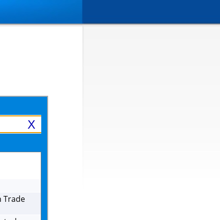
X
h Trade