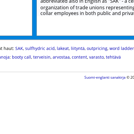
abbreviated also in English as "SAK" - a ce
organization of trade unions representin
collar employees in both public and priva
t haut:
SAK
,
sulfhydric acid
,
lakeat
,
liityntä
,
outpricing
,
word ladder
anoja
:
booty call
,
terveisin
,
arvostaa
,
content
,
varasto
,
tehtävä
Suomi-englanti sanakirja
© 20