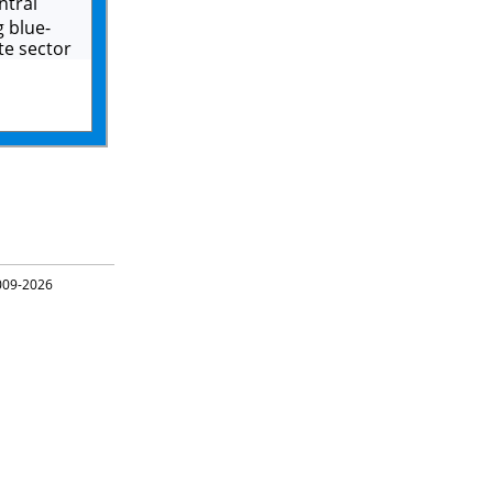
ntral
g blue-
te sector
09-2026