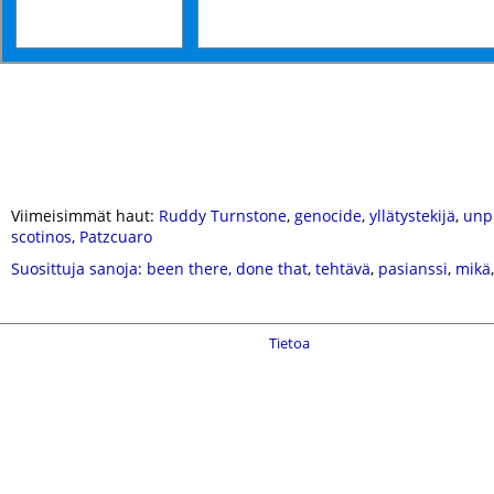
Viimeisimmät haut:
Ruddy Turnstone
,
genocide
,
yllätystekijä
,
unp
scotinos
,
Patzcuaro
Suosittuja sanoja
:
been there, done that
,
tehtävä
,
pasianssi
,
mikä
Tietoa