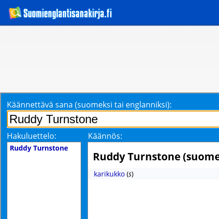
Käännettävä sana (suomeksi tai englanniksi):
Hakuluettelo:
Käännös:
Ruddy Turnstone
Ruddy Turnstone (suome
karikukko
(
s
)