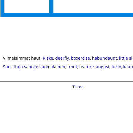
Viimeisimmät haut:
Riske
,
deerfly
,
boxercise
,
habundaunt
,
little 
Suosittuja sanoja
:
suomalainen
,
front
,
feature
,
august
,
lukio
,
kau
Tietoa