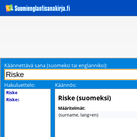
Käännettävä sana (suomeksi tai englanniksi):
Hakuluettelo:
Käännös:
Riske
Riske (suomeksi)
Riske
s
Määritelmät:
(surname, lang=en)