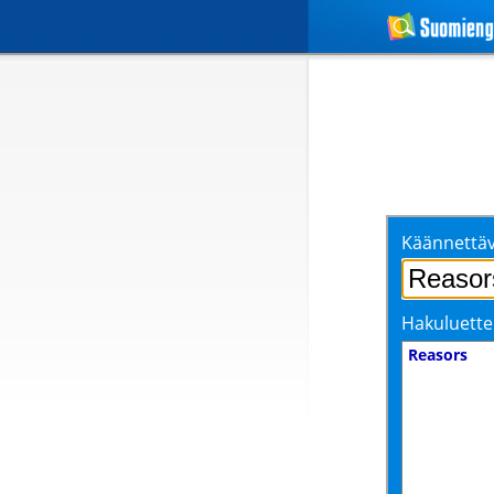
Käännettäv
Hakuluette
Reasors