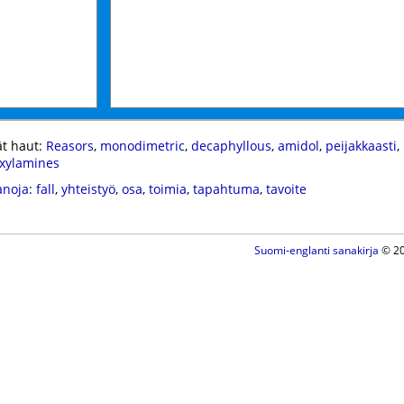
t haut:
Reasors
,
monodimetric
,
decaphyllous
,
amidol
,
peijakkaasti
,
oxylamines
anoja
:
fall
,
yhteistyö
,
osa
,
toimia
,
tapahtuma
,
tavoite
Suomi-englanti sanakirja
© 20