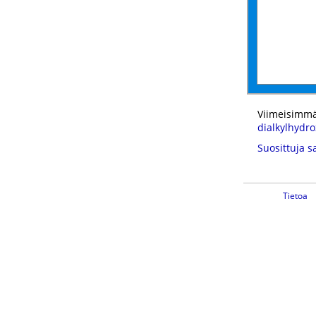
Viimeisimmä
dialkylhydr
Suosittuja s
Tietoa