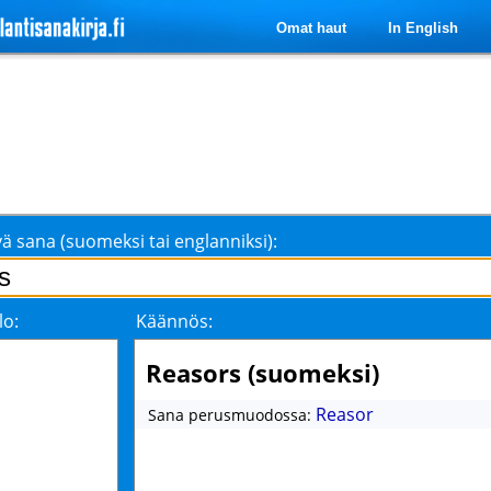
Omat haut
In English
ä sana (suomeksi tai englanniksi):
lo:
Käännös:
Reasors (suomeksi)
Reasor
Sana perusmuodossa: