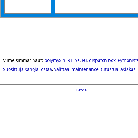
Viimeisimmät haut:
polymyxin
,
RTTYs
,
Fu
,
dispatch box
,
Pythonist
Suosittuja sanoja
:
ostaa
,
välittää
,
maintenance
,
tutustua
,
asiakas
,
Tietoa