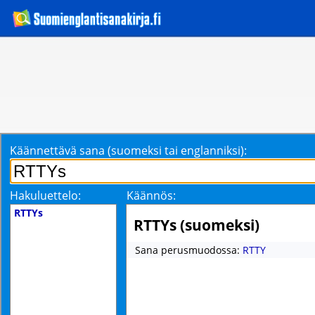
Käännettävä sana (suomeksi tai englanniksi):
Hakuluettelo:
Käännös:
RTTYs
RTTYs (suomeksi)
Sana perusmuodossa:
RTTY