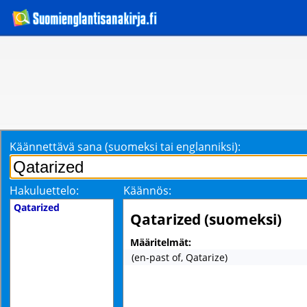
Käännettävä sana (suomeksi tai englanniksi):
Hakuluettelo:
Käännös:
Qatarized
Qatarized (suomeksi)
Määritelmät:
(en-past of, Qatarize)