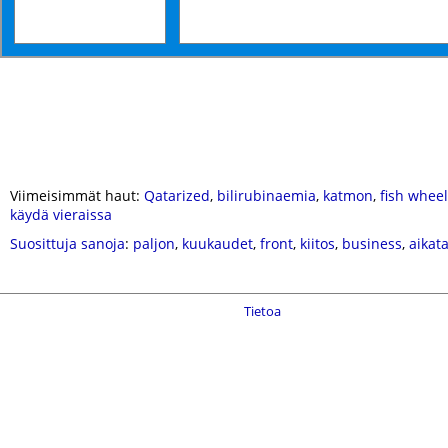
Viimeisimmät haut:
Qatarized
,
bilirubinaemia
,
katmon
,
fish whee
käydä vieraissa
Suosittuja sanoja
:
paljon
,
kuukaudet
,
front
,
kiitos
,
business
,
aikat
Tietoa