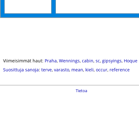
Viimeisimmät haut:
Praha
,
Wennings
,
cabin
,
sc
,
gipsyings
,
Hoque
Suosittuja sanoja
:
terve
,
varasto
,
mean
,
kieli
,
occur
,
reference
Tietoa