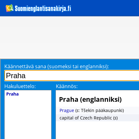
Käännettävä sana (suomeksi tai englanniksi):
Hakuluettelo:
Käännös:
Praha
Praha (englanniksi)
Prague
(
s
: Tšekin pääkaupunki)
capital of Czech Republic
(
s
)