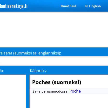
Omat haut
In English
ä sana (suomeksi tai englanniksi):
lo:
Käännös:
Poches (suomeksi)
Poche
Sana perusmuodossa: