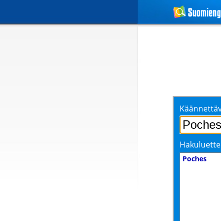
Käännettäv
Hakuluette
Poches