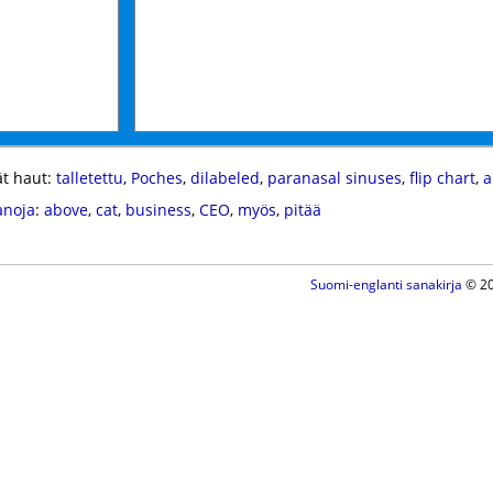
t haut:
talletettu
,
Poches
,
dilabeled
,
paranasal sinuses
,
flip chart
,
a
anoja
:
above
,
cat
,
business
,
CEO
,
myös
,
pitää
Suomi-englanti sanakirja
© 20