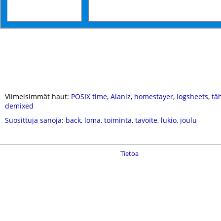
Viimeisimmät haut:
POSIX time
,
Alaniz
,
homestayer
,
logsheets
,
täh
demixed
Suosittuja sanoja
:
back
,
loma
,
toiminta
,
tavoite
,
lukio
,
joulu
Tietoa