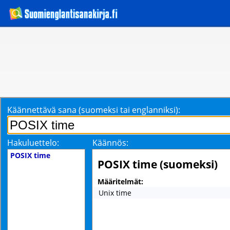
Käännettävä sana (suomeksi tai englanniksi):
Hakuluettelo:
Käännös:
POSIX time
POSIX time (suomeksi)
Määritelmät:
Unix time