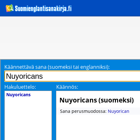
Käännettävä sana (suomeksi tai englanniksi):
Hakuluettelo:
Käännös:
Nuyoricans
Nuyoricans (suomeksi)
Sana perusmuodossa:
Nuyorican