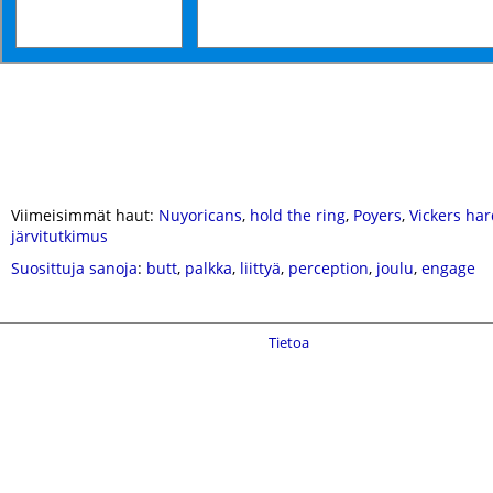
Viimeisimmät haut:
Nuyoricans
,
hold the ring
,
Poyers
,
Vickers ha
järvitutkimus
Suosittuja sanoja
:
butt
,
palkka
,
liittyä
,
perception
,
joulu
,
engage
Tietoa