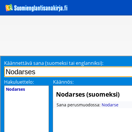
Käännettävä sana (suomeksi tai englanniksi):
Hakuluettelo:
Käännös:
Nodarses
Nodarses (suomeksi)
Sana perusmuodossa:
Nodarse