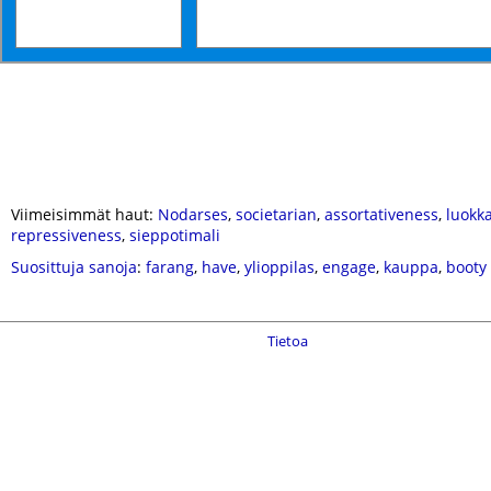
Viimeisimmät haut:
Nodarses
,
societarian
,
assortativeness
,
luokk
repressiveness
,
sieppotimali
Suosittuja sanoja
:
farang
,
have
,
ylioppilas
,
engage
,
kauppa
,
booty 
Tietoa