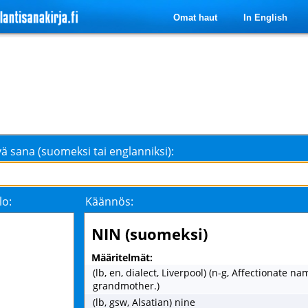
Omat haut
In English
ä sana (suomeksi tai englanniksi):
lo:
Käännös:
NIN (suomeksi)
Määritelmät:
(lb, en, dialect, Liverpool) (n-g, Affectionate na
grandmother.)
(lb, gsw, Alsatian) nine