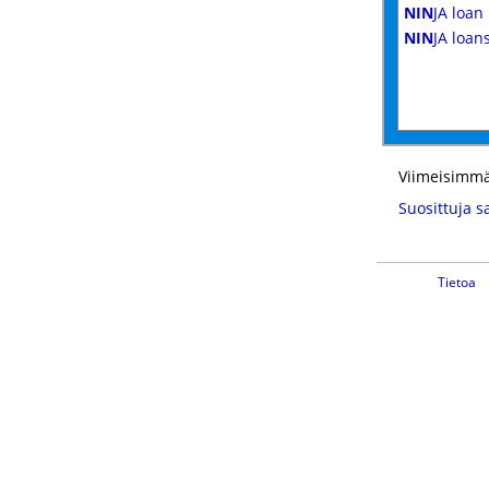
NIN
JA loan
NIN
JA loan
Viimeisimmä
Suosittuja s
Tietoa