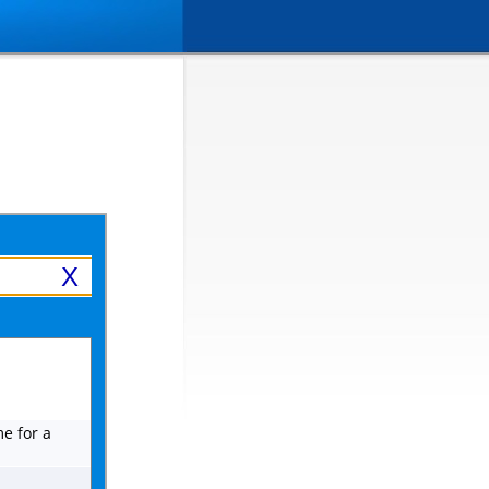
X
me for a