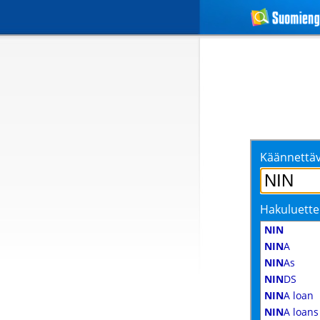
Käännettäv
Hakuluette
NIN
NIN
A
NIN
As
NIN
DS
NIN
A loan
NIN
A loans