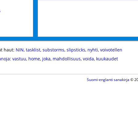
s
t haut:
NIN
,
tasklist
,
substorms
,
slipsticks
,
nyhti
,
voivotellen
anoja
:
vastuu
,
home
,
joka
,
mahdollisuus
,
voida
,
kuukaudet
Suomi-englanti sanakirja
© 20