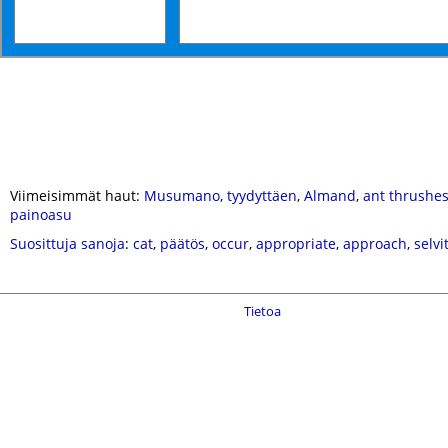
Viimeisimmät haut:
Musumano
,
tyydyttäen
,
Almand
,
ant thrushe
painoasu
Suosittuja sanoja
:
cat
,
päätös
,
occur
,
appropriate
,
approach
,
selvi
Tietoa