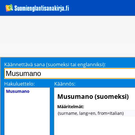
Käännettävä sana (suomeksi tai englanniksi):
Hakuluettelo:
Käännös:
Musumano
Musumano (suomeksi)
Määritelmät:
(surname, lang=en, from=Italian)