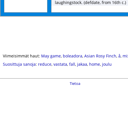
laughingstock. (defdate, from 16th c.)
Viimeisimmät haut:
May game
,
boleadora
,
Asian Rosy Finch
,
å
,
mi
Suosittuja sanoja
:
reduce
,
vastata
,
fall
,
jakaa
,
home
,
joulu
Tietoa