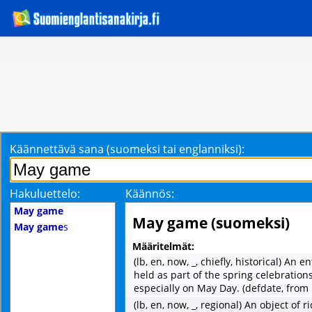
Käännettävä sana (suomeksi tai englanniksi):
Hakuluettelo:
Käännös:
May game
May game (suomeksi)
May game
s
Määritelmät:
(lb, en, now, _, chiefly, historical) An 
held as part of the spring celebration
especially on May Day. (defdate, from 
(lb, en, now, _, regional) An object of ri