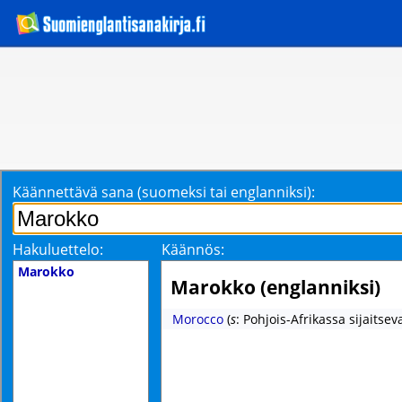
Käännettävä sana (suomeksi tai englanniksi):
Hakuluettelo:
Käännös:
Marokko
Marokko (englanniksi)
Morocco
(
s
: Pohjois-Afrikassa sijaitseva