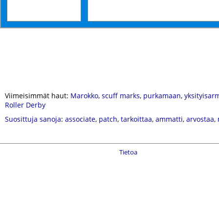
Viimeisimmät haut:
Marokko
,
scuff marks
,
purkamaan
,
yksityisar
Roller Derby
Suosittuja sanoja
:
associate
,
patch
,
tarkoittaa
,
ammatti
,
arvostaa
,
Tietoa