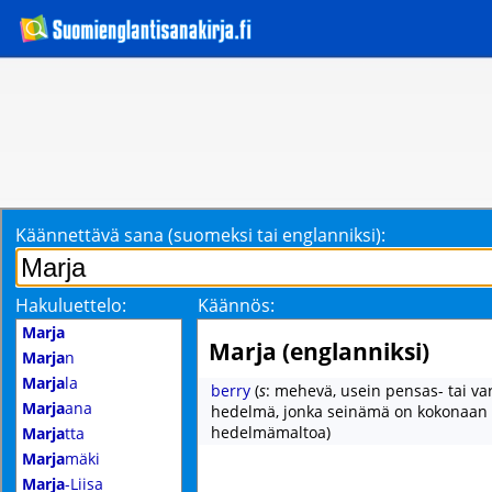
Käännettävä sana (suomeksi tai englanniksi):
Hakuluettelo:
Käännös:
Marja
Marja (englanniksi)
Marja
n
Marja
la
berry
(
s
: mehevä, usein pensas- tai v
Marja
ana
hedelmä, jonka seinämä on kokonaan
hedelmämaltoa)
Marja
tta
Marja
mäki
Marja
-Liisa