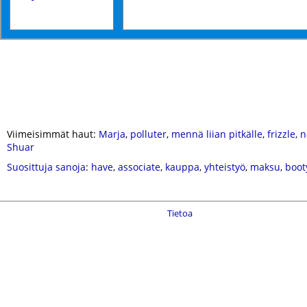
Viimeisimmät haut:
Marja
,
polluter
,
mennä liian pitkälle
,
frizzle
,
n
Shuar
Suosittuja sanoja
:
have
,
associate
,
kauppa
,
yhteistyö
,
maksu
,
booty
Tietoa