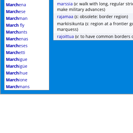
marssia
(
v
: walk with long, regular str
March
ena
make military advances)
March
ese
rajamaa
(
s
: obsolete: border region)
March
man
markiisikunta
(
s
: region at a frontier 
March
fly
marquess)
March
ants
rajoittua
(
v
: to have common borders or
March
enas
March
eses
March
etti
March
igue
March
igüe
March
ihue
March
ione
March
mans