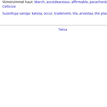
Viimeisimmät haut:
March
,
ascoideaceous
,
affirmable
,
parachord
Celticize
Suosittuja sanoja
:
katsoa
,
occur
,
tradenomi
,
tila
,
arvostaa
,
the pla
Tietoa