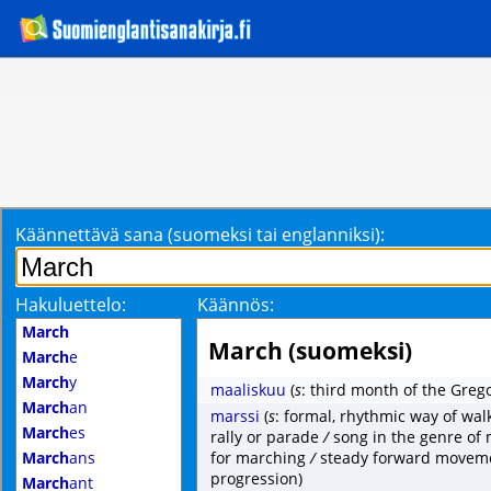
Käännettävä sana (suomeksi tai englanniksi):
Hakuluettelo:
Käännös:
March
March (suomeksi)
March
e
March
y
maaliskuu
(
s
: third month of the Greg
March
an
marssi
(
s
: formal, rhythmic way of wa
March
es
rally or parade
/
song in the genre of 
March
ans
for marching
/
steady forward movem
progression)
March
ant