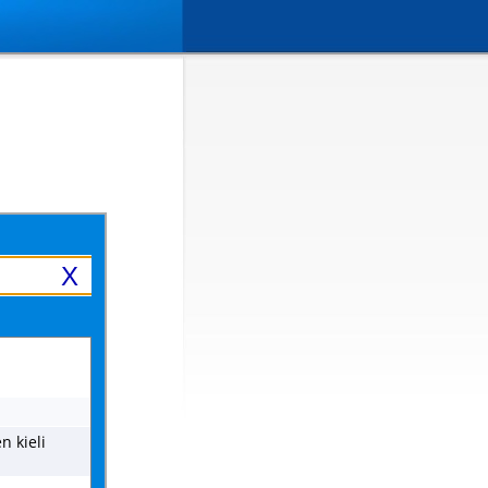
X
n kieli