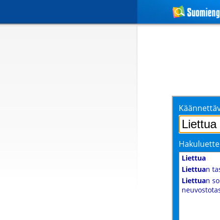
Käännettäv
Hakuluette
Liettua
Liettua
n ta
Liettua
n so
neuvostota