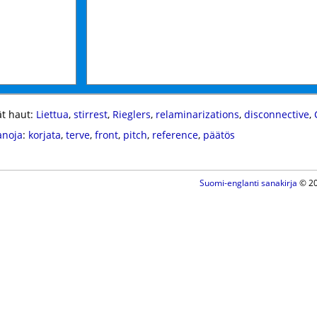
t haut:
Liettua
,
stirrest
,
Rieglers
,
relaminarizations
,
disconnective
,
anoja
:
korjata
,
terve
,
front
,
pitch
,
reference
,
päätös
Suomi-englanti sanakirja
© 20