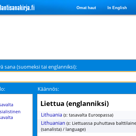
Omat haut
In English
ä sana (suomeksi tai englanniksi):
lo:
Käännös:
Liettua (englanniksi)
savalta
sialistinen
Lithuania
(
s
: tasavalta Euroopassa)
savalta
Lithuanian
(
s
: Liettuassa puhuttava balttilaine
(sanalista) / language)