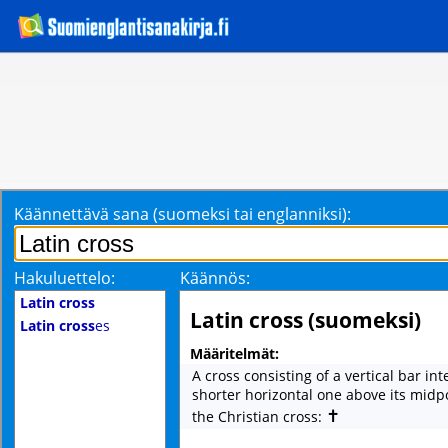
Käännettävä sana (suomeksi tai englanniksi):
Hakuluettelo:
Käännös:
Latin cross
Latin cross (suomeksi)
Latin cross
es
Määritelmät:
A cross consisting of a vertical bar in
shorter horizontal one above its midpo
✝
the Christian cross: