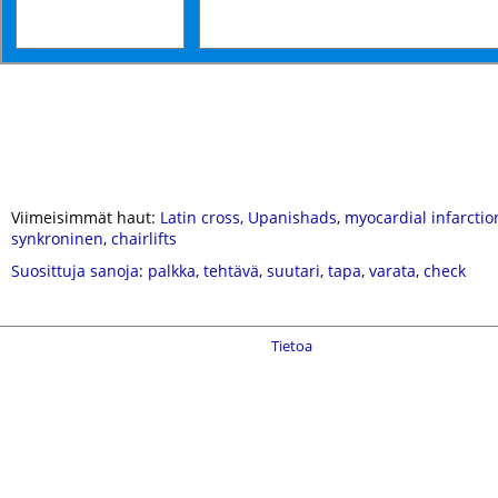
Viimeisimmät haut:
Latin cross
,
Upanishads
,
myocardial infarctio
synkroninen
,
chairlifts
Suosittuja sanoja
:
palkka
,
tehtävä
,
suutari
,
tapa
,
varata
,
check
Tietoa