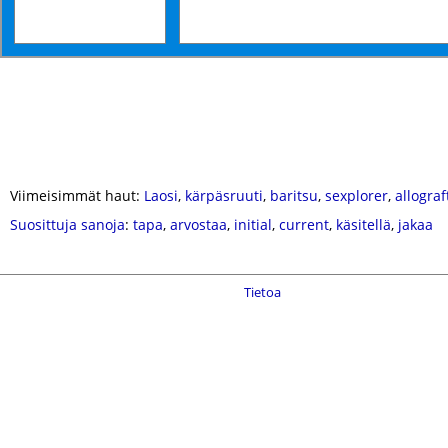
Viimeisimmät haut:
Laosi
,
kärpäsruuti
,
baritsu
,
sexplorer
,
allograf
Suosittuja sanoja
:
tapa
,
arvostaa
,
initial
,
current
,
käsitellä
,
jakaa
Tietoa