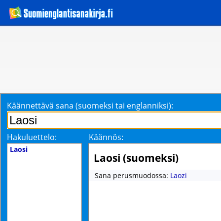
Käännettävä sana (suomeksi tai englanniksi):
Hakuluettelo:
Käännös:
Laosi
Laosi (suomeksi)
Sana perusmuodossa:
Laozi