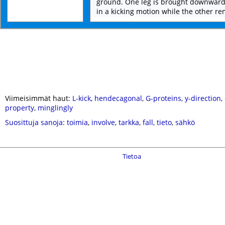
ground. One leg is brought downward
in a kicking motion while the other rem
Viimeisimmät haut:
L-kick
,
hendecagonal
,
G-proteins
,
y-direction
,
property
,
minglingly
Suosittuja sanoja
:
toimia
,
involve
,
tarkka
,
fall
,
tieto
,
sähkö
Tietoa