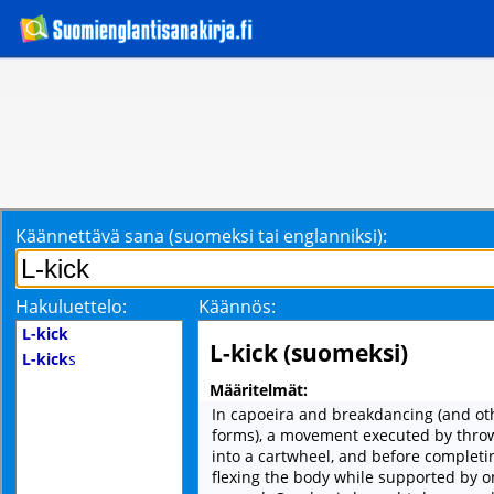
Käännettävä sana (suomeksi tai englanniksi):
Hakuluettelo:
Käännös:
L-kick
L-kick (suomeksi)
L-kick
s
Määritelmät:
In capoeira and breakdancing (and ot
forms), a movement executed by thro
into a cartwheel, and before completi
flexing the body while supported by 