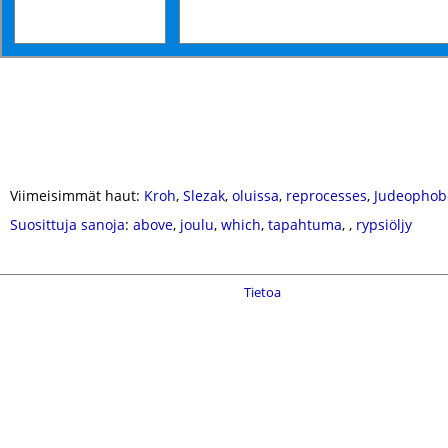
Viimeisimmät haut:
Kroh
,
Slezak
,
oluissa
,
reprocesses
,
Judeophob
Suosittuja sanoja
:
above
,
joulu
,
which
,
tapahtuma
,
,
rypsiöljy
Tietoa