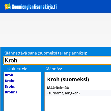
Käännettävä sana (suomeksi tai englanniksi):
Hakuluettelo:
Käännös:
Kroh
Kroh (suomeksi)
Kroh
n
Kroh
s
Määritelmät:
Kroh
ns
(surname, lang=en)