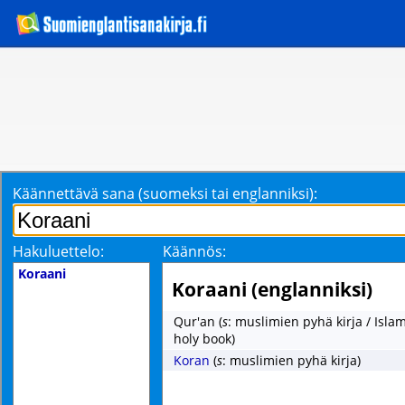
Käännettävä sana (suomeksi tai englanniksi):
Hakuluettelo:
Käännös:
Koraani
Koraani (englanniksi)
Qur'an
(
s
: muslimien pyhä kirja / Islam
holy book)
Koran
(
s
: muslimien pyhä kirja)