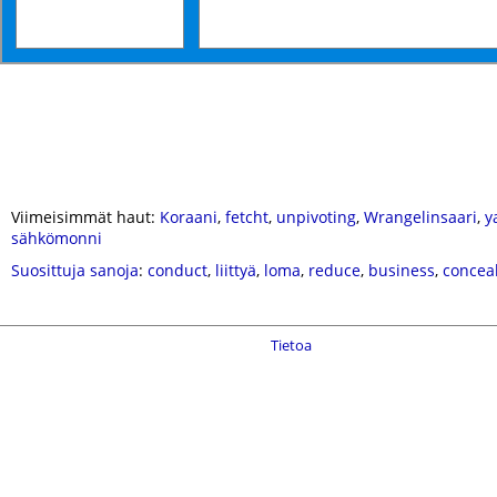
Viimeisimmät haut:
Koraani
,
fetcht
,
unpivoting
,
Wrangelinsaari
,
y
sähkömonni
Suosittuja sanoja
:
conduct
,
liittyä
,
loma
,
reduce
,
business
,
concea
Tietoa