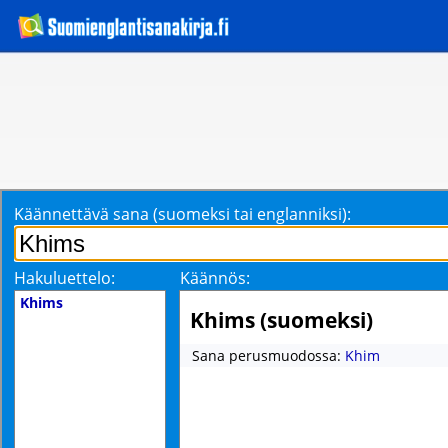
Käännettävä sana (suomeksi tai englanniksi):
Hakuluettelo:
Käännös:
Khims
Khims (suomeksi)
Sana perusmuodossa:
Khim