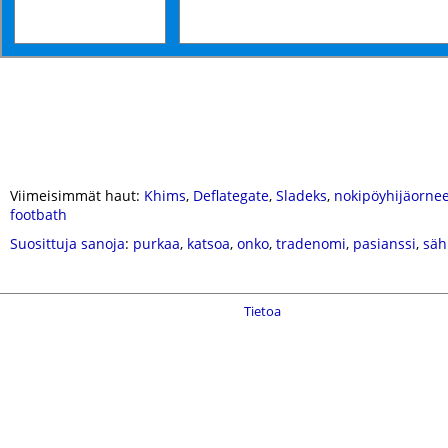
Viimeisimmät haut:
Khims
,
Deflategate
,
Sladeks
,
nokipöyhijäorne
footbath
Suosittuja sanoja
:
purkaa
,
katsoa
,
onko
,
tradenomi
,
pasianssi
,
säh
Tietoa