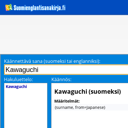
Käännettävä sana (suomeksi tai englanniksi):
Hakuluettelo:
Käännös:
Kawaguchi
Kawaguchi (suomeksi)
Määritelmät:
(surname, from=Japanese)