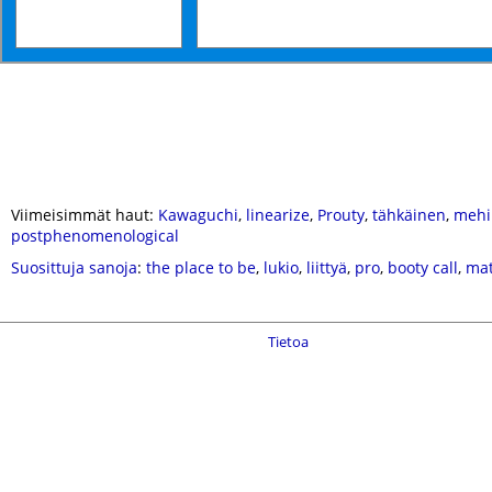
Viimeisimmät haut:
Kawaguchi
,
linearize
,
Prouty
,
tähkäinen
,
mehil
postphenomenological
Suosittuja sanoja
:
the place to be
,
lukio
,
liittyä
,
pro
,
booty call
,
ma
Tietoa