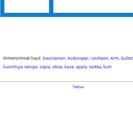
Viimeisimmät haut:
Kauniainen
,
kudosoppi
,
rasittaen
,
Arm
,
Gullet
Suosittuja sanoja
:
sopia
,
ottaa
,
base
,
apply
,
tarkka
,
butt
Tietoa