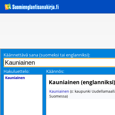
Käännettävä sana (suomeksi tai englanniksi):
Hakuluettelo:
Käännös:
Kauniainen
Kauniainen (englanniksi
Kauniainen
(
s
: kaupunki Uudellamaalla
Suomessa)