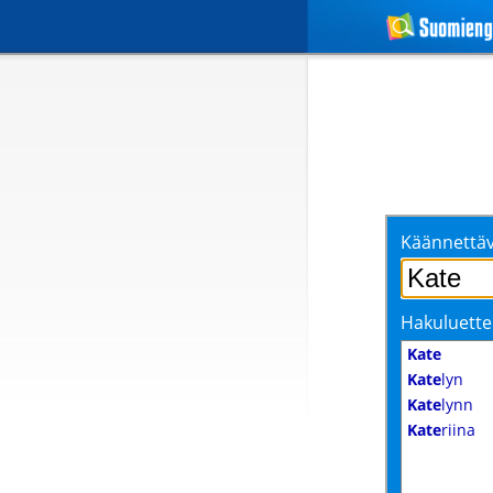
Käännettäv
Hakuluette
Kate
Kate
lyn
Kate
lynn
Kate
riina