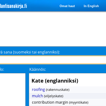
Omat haut
In English
ä sana (suomeksi tai englanniksi):
lo:
Käännös:
Kate (englanniksi)
roofing
(rakennuskate)
mulch
(viljelyskate)
contribution margin
(myyntikate)