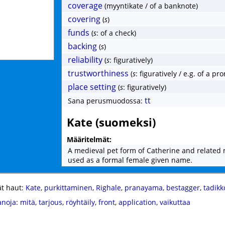
coverage
(myyntikate / of a banknote)
covering
(
s
)
funds
(
s
: of a check)
backing
(
s
)
reliability
(
s
: figuratively)
trustworthiness
(
s
: figuratively / e.g. of a pr
place setting
(
s
: figuratively)
tt
Sana perusmuodossa:
Kate (suomeksi)
Määritelmät:
A medieval pet form of Catherine and related
used as a formal female given name.
t haut:
Kate
,
purkittaminen
,
Righale
,
pranayama
,
bestagger
,
tadikk
anoja
:
mitä
,
tarjous
,
röyhtäily
,
front
,
application
,
vaikuttaa