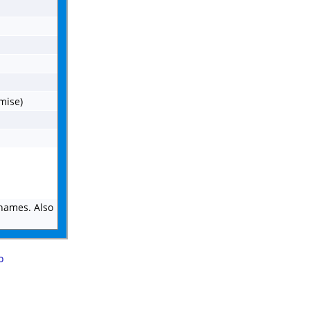
omise)
 names. Also
o