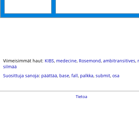
Viimeisimmät haut:
KIBS
,
medecine
,
Rosemond
,
ambitransitives
,
silmää
Suosittuja sanoja
:
päättää
,
base
,
fall
,
palkka
,
submit
,
osa
Tietoa