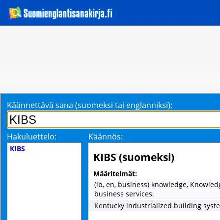
Käännettävä sana (suomeksi tai englanniksi):
Hakuluettelo:
Käännös:
KIBS
KIBS (suomeksi)
Määritelmät:
(lb, en, business) knowledge, Knowled
business services.
Kentucky industrialized building syst