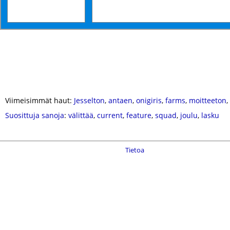
Viimeisimmät haut:
Jesselton
,
antaen
,
onigiris
,
farms
,
moitteeton
,
Suosittuja sanoja
:
välittää
,
current
,
feature
,
squad
,
joulu
,
lasku
Tietoa