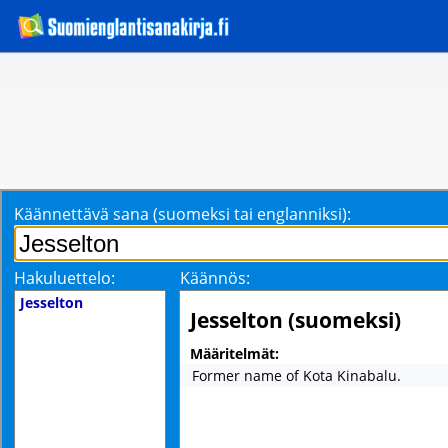
Käännettävä sana (suomeksi tai englanniksi):
Hakuluettelo:
Käännös:
Jesselton
Jesselton (suomeksi)
Määritelmät:
Former name of Kota Kinabalu.