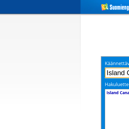
Käännettäv
Hakuluette
Island Can