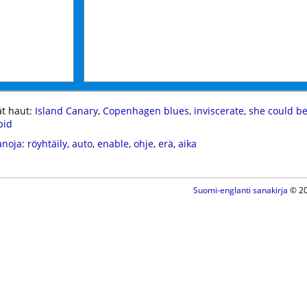
t haut:
Island Canary
,
Copenhagen blues
,
inviscerate
,
she could be
pid
anoja
:
röyhtäily
,
auto
,
enable
,
ohje
,
erä
,
aika
Suomi-englanti sanakirja
© 20