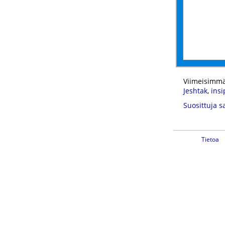
Viimeisimmä
Jeshtak
,
insi
Suosittuja s
Tietoa