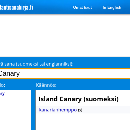
Omat haut
In English
ä sana (suomeksi tai englanniksi):
lo:
Käännös:
ary
Island Canary (suomeksi)
kanarianhemppo
(
s
)