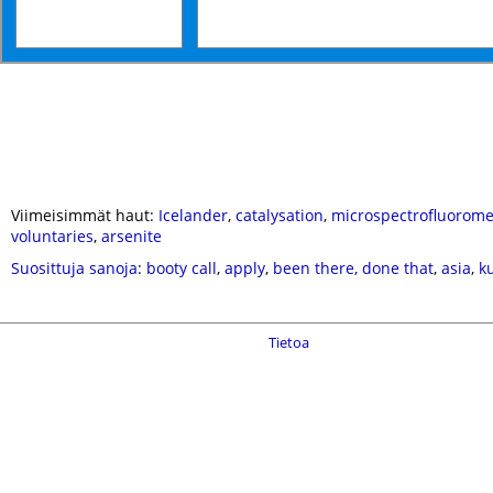
Viimeisimmät haut:
Icelander
,
catalysation
,
microspectrofluorome
voluntaries
,
arsenite
Suosittuja sanoja
:
booty call
,
apply
,
been there, done that
,
asia
,
k
Tietoa