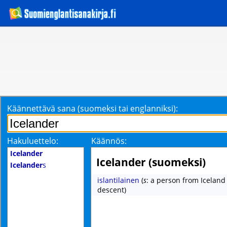
Käännettävä sana (suomeksi tai englanniksi):
Hakuluettelo:
Käännös:
Icelander
Icelander (suomeksi)
Icelander
s
islantilainen
(
s
: a person from Iceland 
descent)