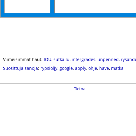
Viimeisimmät haut:
IOU
,
sutkailu
,
intergrades
,
unpenned
,
rysähde
Suosittuja sanoja
:
rypsiöljy
,
google
,
apply
,
ohje
,
have
,
matka
Tietoa