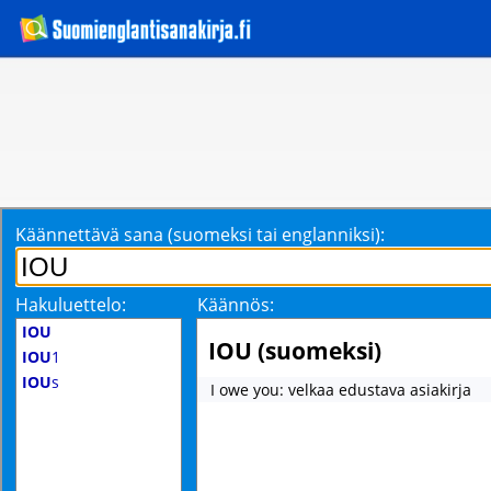
Käännettävä sana (suomeksi tai englanniksi):
Hakuluettelo:
Käännös:
IOU
IOU (suomeksi)
IOU
1
IOU
s
I owe you: velkaa edustava asiakirja