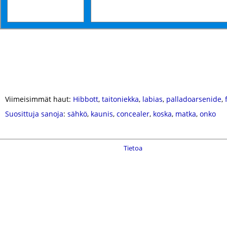
Viimeisimmät haut:
Hibbott
,
taitoniekka
,
labias
,
palladoarsenide
,
Suosittuja sanoja
:
sähkö
,
kaunis
,
concealer
,
koska
,
matka
,
onko
Tietoa