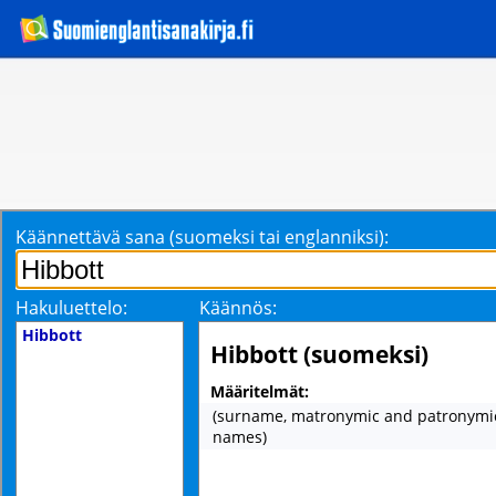
Käännettävä sana (suomeksi tai englanniksi):
Hakuluettelo:
Käännös:
Hibbott
Hibbott (suomeksi)
Määritelmät:
(surname, matronymic and patronymi
names)