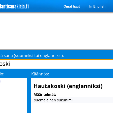
Omat haut
In English
ä sana (suomeksi tai englanniksi):
lo:
Käännös:
i
Hautakoski (englanniksi)
Määritelmät:
suomalainen sukunimi