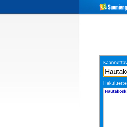
Käännettäv
Hakuluette
Hautakosk