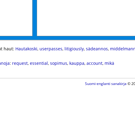
t haut:
Hautakoski
,
userpasses
,
litigiously
,
sädeannos
,
middelmann
anoja
:
request
,
essential
,
sopimus
,
kauppa
,
account
,
mikä
Suomi-englanti sanakirja
© 20