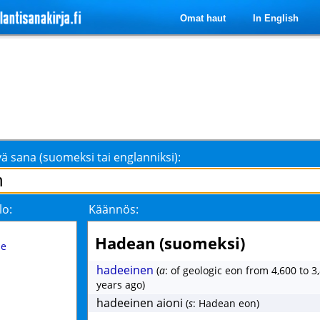
Omat haut
In English
ä sana (suomeksi tai englanniksi):
lo:
Käännös:
Hadean (suomeksi)
me
hadeeinen
(
a
: of geologic eon from 4,600 to 3
years ago)
hadeeinen aioni
(
s
: Hadean eon)