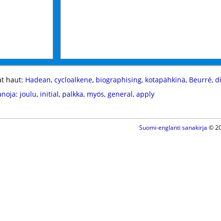
t haut:
Hadean
,
cycloalkene
,
biographising
,
kotapähkinä
,
Beurré
,
d
anoja
:
joulu
,
initial
,
palkka
,
myös
,
general
,
apply
Suomi-englanti sanakirja
© 20