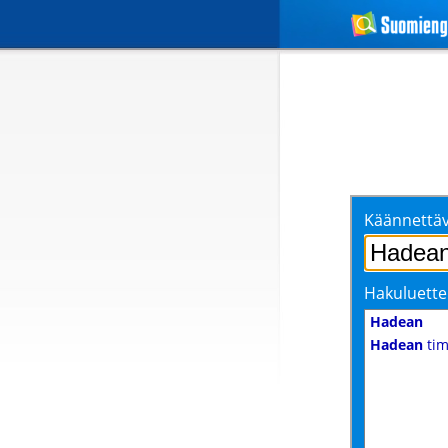
Käännettäv
Hakuluette
Hadean
Hadean
ti