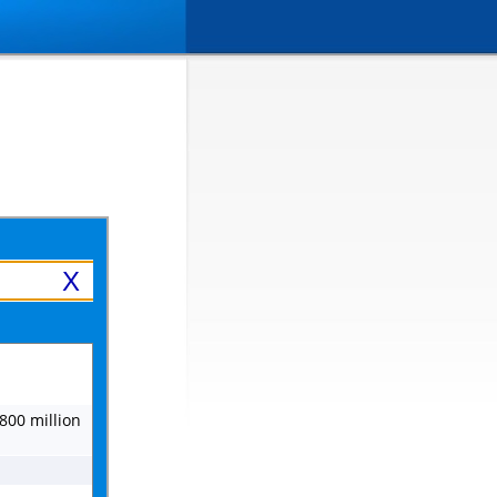
X
,800 million