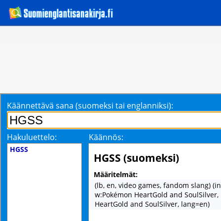
Käännettävä sana (suomeksi tai englanniksi):
Hakuluettelo:
Käännös:
HGSS
HGSS (suomeksi)
Määritelmät:
(lb, en, video games, fandom slang) (ini
w:Pokémon HeartGold and SoulSilver
HeartGold and SoulSilver, lang=en)