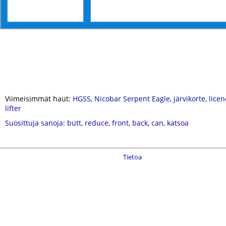
Viimeisimmät haut:
HGSS
,
Nicobar Serpent Eagle
,
järvikorte
,
licen
lifter
Suosittuja sanoja
:
butt
,
reduce
,
front
,
back
,
can
,
katsoa
Tietoa