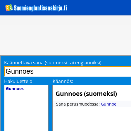
Käännettävä sana (suomeksi tai englanniksi):
Hakuluettelo:
Käännös:
Gunnoes
Gunnoes (suomeksi)
Sana perusmuodossa:
Gunnoe