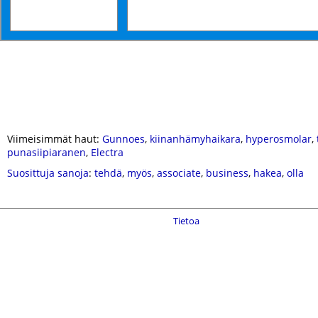
Viimeisimmät haut:
Gunnoes
,
kiinanhämyhaikara
,
hyperosmolar
,
punasiipiaranen
,
Electra
Suosittuja sanoja
:
tehdä
,
myös
,
associate
,
business
,
hakea
,
olla
Tietoa