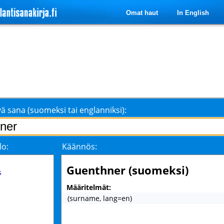
Omat haut
In English
ä sana (suomeksi tai englanniksi):
lo:
Käännös:
Guenthner (suomeksi)
s
Määritelmät:
(surname, lang=en)