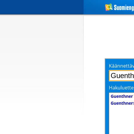
Käännettäv
Hakuluette
Guenthner
Guenthner