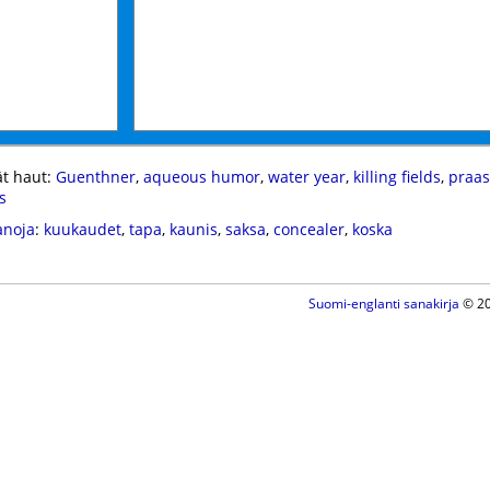
t haut:
Guenthner
,
aqueous humor
,
water year
,
killing fields
,
praa
s
anoja
:
kuukaudet
,
tapa
,
kaunis
,
saksa
,
concealer
,
koska
Suomi-englanti sanakirja
© 20