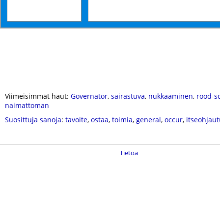
Viimeisimmät haut:
Governator
,
sairastuva
,
nukkaaminen
,
rood-s
naimattoman
Suosittuja sanoja
:
tavoite
,
ostaa
,
toimia
,
general
,
occur
,
itseohjau
Tietoa