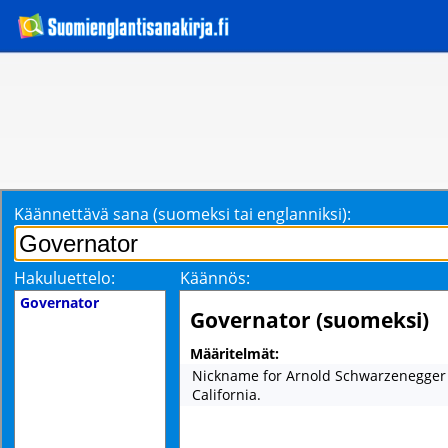
Käännettävä sana (suomeksi tai englanniksi):
Hakuluettelo:
Käännös:
Governator
Governator (suomeksi)
Määritelmät:
Nickname for Arnold Schwarzenegger 
California.