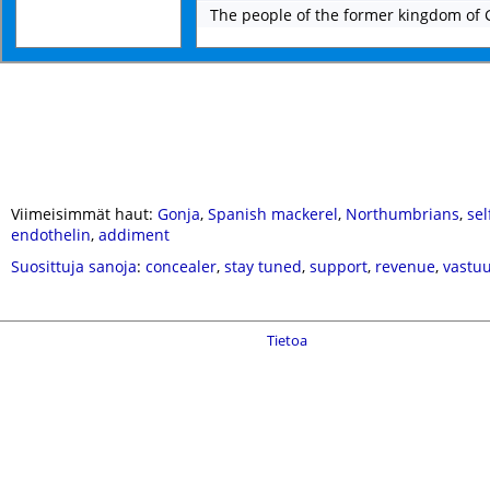
The people of the former kingdom of 
Viimeisimmät haut:
Gonja
,
Spanish mackerel
,
Northumbrians
,
sel
endothelin
,
addiment
Suosittuja sanoja
:
concealer
,
stay tuned
,
support
,
revenue
,
vastu
Tietoa