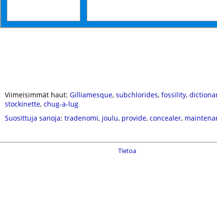
Viimeisimmät haut:
Gilliamesque
,
subchlorides
,
fossility
,
dictiona
stockinette
,
chug-a-lug
Suosittuja sanoja
:
tradenomi
,
joulu
,
provide
,
concealer
,
maintena
Tietoa