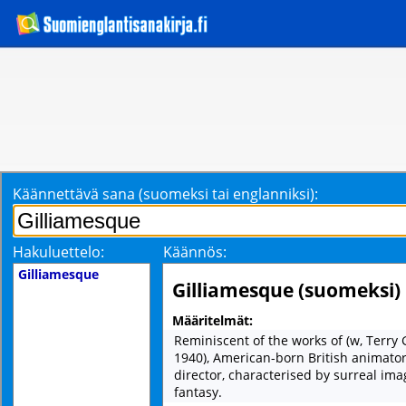
Käännettävä sana (suomeksi tai englanniksi):
Hakuluettelo:
Käännös:
Gilliamesque
Gilliamesque (suomeksi)
Määritelmät:
Reminiscent of the works of (w, Terry 
1940), American-born British animator
director, characterised by surreal ima
fantasy.