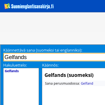
Käännettävä sana (suomeksi tai englanniksi):
Hakuluettelo:
Käännös:
Gelfands
Gelfands (suomeksi)
Sana perusmuodossa:
Gelfand