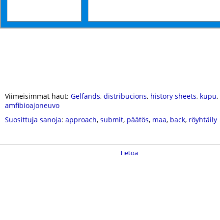
Viimeisimmät haut:
Gelfands
,
distribucions
,
history sheets
,
kupu
,
amfibioajoneuvo
Suosittuja sanoja
:
approach
,
submit
,
päätös
,
maa
,
back
,
röyhtäily
Tietoa