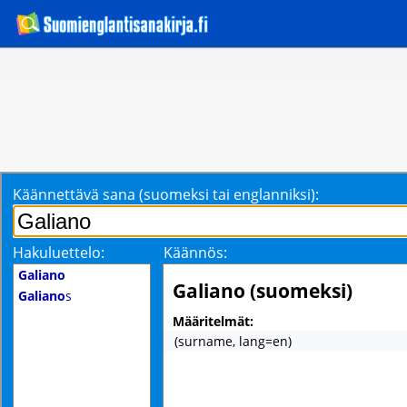
Käännettävä sana (suomeksi tai englanniksi):
Hakuluettelo:
Käännös:
Galiano
Galiano (suomeksi)
Galiano
s
Määritelmät:
(surname, lang=en)