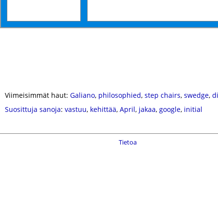
Viimeisimmät haut:
Galiano
,
philosophied
,
step chairs
,
swedge
,
d
Suosittuja sanoja
:
vastuu
,
kehittää
,
April
,
jakaa
,
google
,
initial
Tietoa