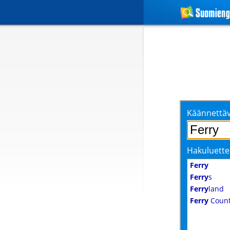
Käännettäv
Hakuluette
Ferry
Ferry
s
Ferry
land
Ferry
Coun