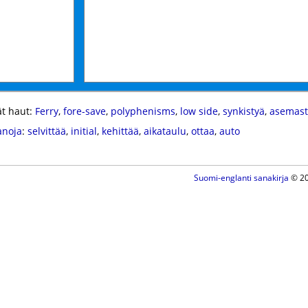
t haut:
Ferry
,
fore-save
,
polyphenisms
,
low side
,
synkistyä
,
asemast
anoja
:
selvittää
,
initial
,
kehittää
,
aikataulu
,
ottaa
,
auto
Suomi-englanti sanakirja
© 20