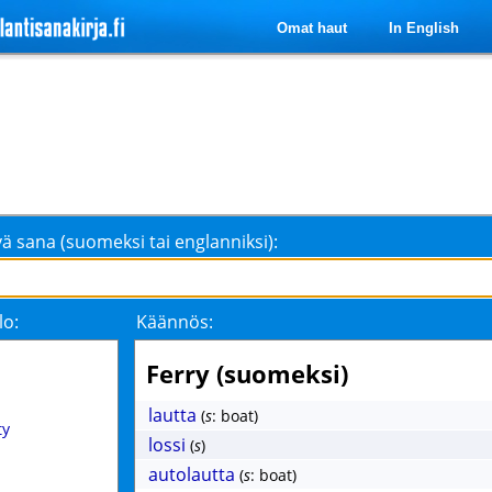
Omat haut
In English
ä sana (suomeksi tai englanniksi):
lo:
Käännös:
Ferry (suomeksi)
lautta
(
s
: boat)
ty
lossi
(
s
)
autolautta
(
s
: boat)