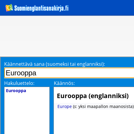
Käännettävä sana (suomeksi tai englanniksi):
Hakuluettelo:
Käännös:
Eurooppa
Eurooppa (englanniksi)
Europe
(
s
: yksi maapallon maanosista)