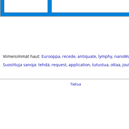
Viimeisimmät haut:
Eurooppa
,
recede
,
antiquate
,
lymphy
,
nanoWa
Suosittuja sanoja
:
tehdä
,
request
,
application
,
tutustua
,
ottaa
,
jou
Tietoa