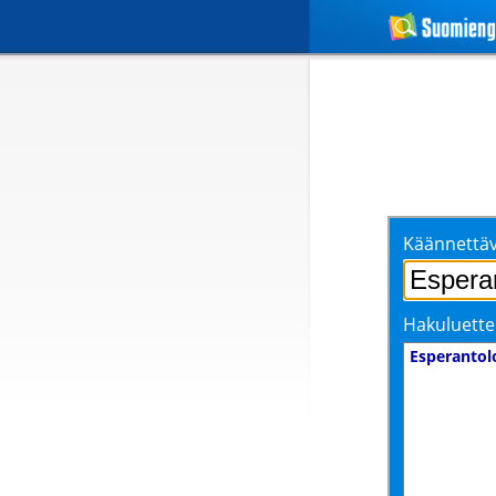
Käännettäv
Hakuluette
Esperantol