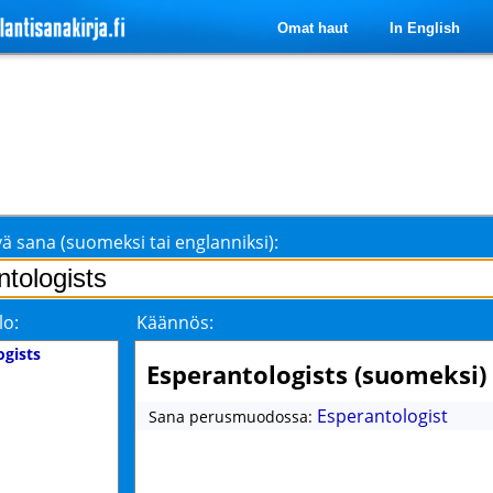
Omat haut
In English
ä sana (suomeksi tai englanniksi):
lo:
Käännös:
ogists
Esperantologists (suomeksi)
Esperantologist
Sana perusmuodossa: