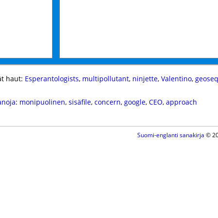
t haut:
Esperantologists
,
multipollutant
,
ninjette
,
Valentino
,
geoseq
anoja
:
monipuolinen
,
sisäfile
,
concern
,
google
,
CEO
,
approach
Suomi-englanti sanakirja
© 20